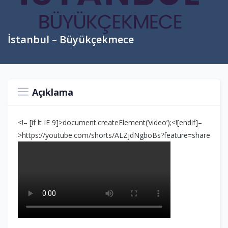
İstanbul – Büyükçekmece
Açıklama
<!– [if lt IE 9]>document.createElement(‘video’);<![endif]–
>https://youtube.com/shorts/ALZjdNgboBs?feature=share