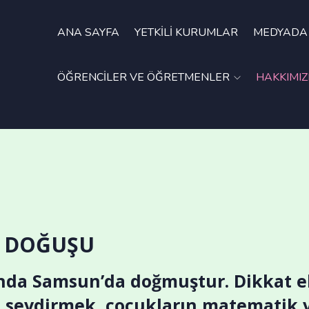
ANA SAYFA
YETKILI KURUMLAR
MEDYADA 
ÖĞRENCILER VE ÖĞRETMENLER
HAKKIMI
N DOĞUŞU
lında Samsun’da doğmuştur. Dikkat 
i sevdirmek, çocukların matematik