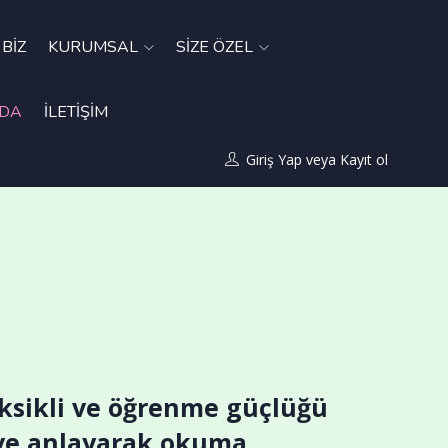
BIZ
KURUMSAL
SIZE ÖZEL
ZDA
İLETIŞIM
Giriş Yap
veya
Kayıt ol
eksikli ve öğrenme güçlüğü
 ve anlayarak okuma