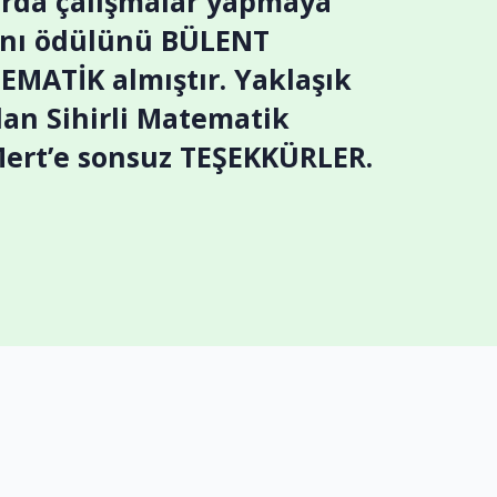
larda çalışmalar yapmaya
manı ödülünü BÜLENT
EMATİK almıştır. Yaklaşık
lan Sihirli Matematik
ert’e sonsuz TEŞEKKÜRLER.