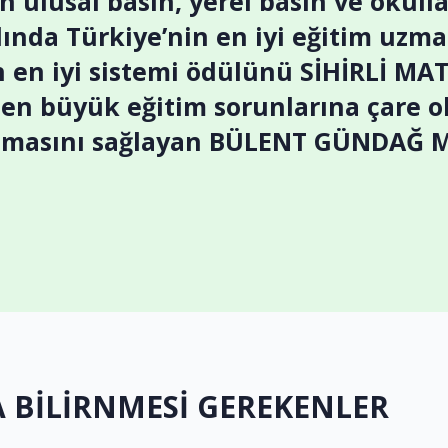
n ulusal basın, yerel basın ve okul
lında Türkiye’nin en iyi eğitim uz
en iyi sistemi ödülünü SİHİRLİ MAT
n en büyük eğitim sorunlarına çare o
yılmasını sağlayan BÜLENT GÜNDAĞ M
 BİLİRNMESİ GEREKENLER