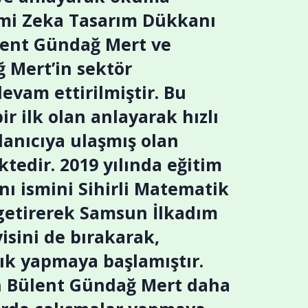
smi Zeka Tasarım Dükkanı
lent Gündağ Mert ve
ğ Mert’in sektör
vam ettirilmiştir. Bu
r ilk olan anlayarak hızlı
anıcıya ulaşmış olan
edir. 2019 yılında eğitim
ı ismini Sihirli Matematik
 getirerek Samsun İlkadım
isini de bırakarak,
ık yapmaya başlamıştır.
en Bülent Gündağ Mert daha