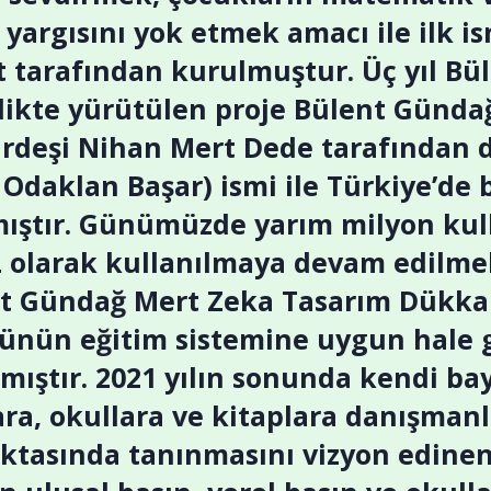
rgısını yok etmek amacı ile ilk i
 tarafından kurulmuştur. Üç yıl Bü
rlikte yürütülen proje Bülent Günda
rdeşi Nihan Mert Dede tarafından de
Odaklan Başar) ismi ile Türkiye’de bi
ştır. Günümüzde yarım milyon kull
larak kullanılmaya devam edilmekt
t Gündağ Mert Zeka Tasarım Dükkan
 günün eğitim sistemine uygun hale
mıştır. 2021 yılın sonunda kendi bay
ra, okullara ve kitaplara danışmanl
oktasında tanınmasını vizyon edin