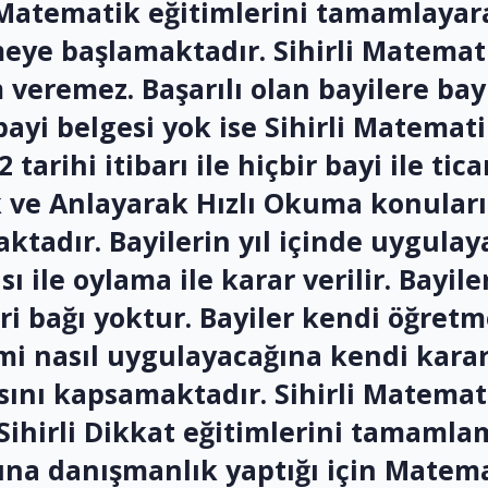
i Matematik eğitimlerini tamamlayar
eye başlamaktadır. Sihirli Matemati
eremez. Başarılı olan bayilere bayi s
bayi belgesi yok ise Sihirli Matemat
arihi itibarı ile hiçbir bayi ile tic
ik ve Anlayarak Hızlı Okuma konular
adır. Bayilerin yıl içinde uygulaya
ı ile oylama ile karar verilir. Bayile
ri bağı yoktur. Bayiler kendi öğretm
i nasıl uygulayacağına kendi karar 
rasını kapsamaktadır. Sihirli Matemati
Sihirli Dikkat eğitimlerini tamamlam
ına danışmanlık yaptığı için Matem